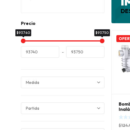
I
DE
Precio
$93740
$93750
OFER
-
Bomb
Inal
180W
$
124