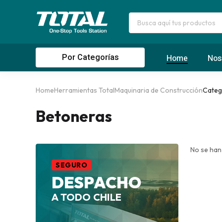
Por Categorías
Home
Nos
Home
Herramientas Total
Maquinaria de Construcción
Categ
Betoneras
No se han
SEGURO
DESPACHO
A TODO CHILE