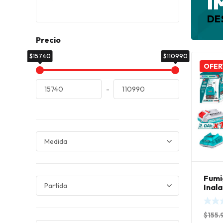
I
DE
Precio
$15740
$110990
OFER
-
Fumi
Inal
con 
Carg
$
155.