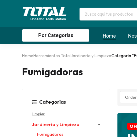
Por Categorías
Home
Nos
Home
Herramientas Total
Jardinería y Limpieza
Categoría "
Fumigadoras
Categorías
Limpiar
Jardinería y Limpieza
OF
Fumigadoras