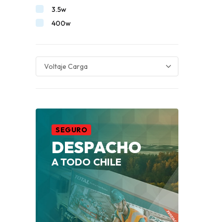
3.5w
400w
42v
600w
No aplica
12v
14v
20v
220v
SEGURO
40v
DESPACHO
4v
A TODO CHILE