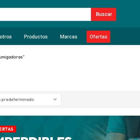
otros
Productos
Marcas
Ofertas
Fumigadoras"
ERTAS