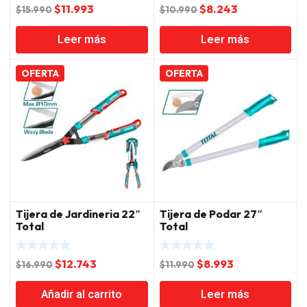
El
El
El
El
$
11.993
$
8.243
$
15.990
$
10.990
precio
precio
precio
precio
Leer más
Leer más
original
actual
original
actual
era:
es:
era:
es:
$15.990.
$11.993.
$10.990.
$8.243.
OFERTA
OFERTA
Tijera de Jardineria 22″
Tijera de Podar 27″
Total
Total
El
El
El
El
$
12.743
$
8.993
$
16.990
$
11.990
precio
precio
precio
precio
Añadir al carrito
Leer más
original
actual
original
actual