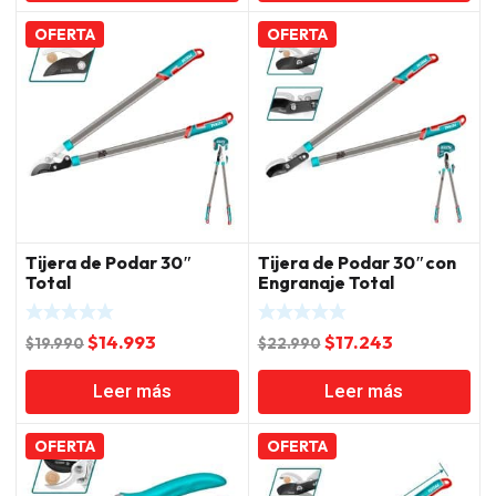
era:
es:
era:
es:
$16.990.
$12.743.
$11.990.
$8.993.
OFERTA
OFERTA
Tijera de Podar 30″
Tijera de Podar 30″con
Total
Engranaje Total
El
El
El
El
$
14.993
$
17.243
$
19.990
$
22.990
precio
precio
precio
precio
Leer más
Leer más
original
actual
original
actual
era:
es:
era:
es:
$19.990.
$14.993.
$22.990.
$17.243.
OFERTA
OFERTA