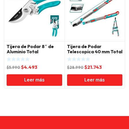
Tijera de Podar 8″ de
Tijera de Podar
Aluminio Total
Telescopica 40 mm Total
El
El
El
El
$
4.493
$
21.743
$
5.990
$
28.990
precio
precio
precio
precio
Leer más
Leer más
original
actual
original
actual
era:
es:
era:
es:
$5.990.
$4.493.
$28.990.
$21.743.