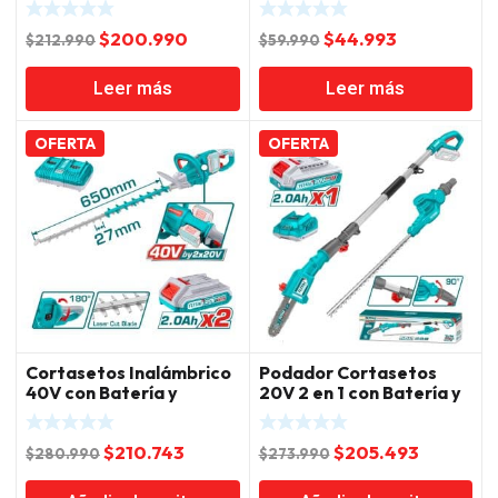
El
El
El
El
$
200.990
$
44.993
$
212.990
$
59.990
precio
precio
precio
precio
Leer más
Leer más
original
actual
original
actual
era:
es:
era:
es:
$212.990.
$200.990.
$59.990.
$44.993.
OFERTA
OFERTA
Cortasetos Inalámbrico
Podador Cortasetos
40V con Batería y
20V 2 en 1 con Batería y
Cargador Total
Cargador Total
El
El
El
El
$
210.743
$
205.493
$
280.990
$
273.990
precio
precio
precio
precio