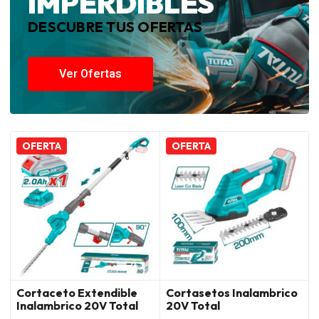
IMPERDIBLES
DESCUBRE TUS OFERTAS
Ver Ofertas
OFERTA
OFERTA
Cortaceto Extendible
Cortasetos Inalambrico
Inalambrico 20V Total
20V Total