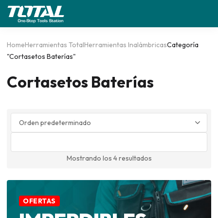
Home
Herramientas Total
Herramientas Inalámbricas
Categoría
"Cortasetos Baterías"
Cortasetos Baterías
0
Mostrando los 4 resultados
OFERTAS