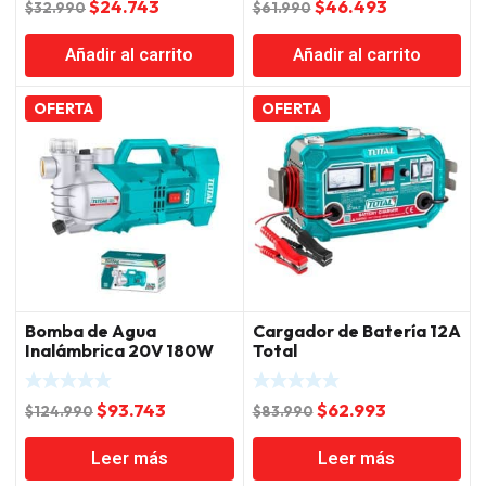
El
El
El
El
$
24.743
$
46.493
$
32.990
$
61.990
precio
precio
precio
precio
Añadir al carrito
Añadir al carrito
original
actual
original
actual
era:
es:
era:
es:
$32.990.
$24.743.
$61.990.
$46.493.
OFERTA
OFERTA
Bomba de Agua
Cargador de Batería 12A
Inalámbrica 20V 180W
Total
47 L/min Total
El
El
El
El
$
93.743
$
62.993
$
124.990
$
83.990
precio
precio
precio
precio
Leer más
Leer más
original
actual
original
actual