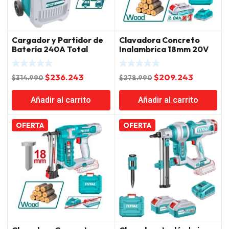
Cargador y Partidor de
Clavadora Concreto
Batería 240A Total
Inalambrica 18mm 20V
Cargador y Bateria
Total
El
El
El
El
$
236.243
$
209.243
$
314.990
$
278.990
precio
precio
precio
precio
Añadir al carrito
Añadir al carrito
original
actual
original
actual
era:
es:
era:
es:
$314.990.
$236.243.
$278.990.
$209.24
OFERTA
OFERTA