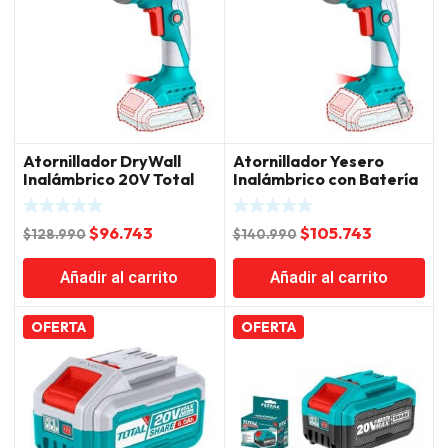
Atornillador DryWall
Atornillador Yesero
Inalámbrico 20V Total
Inalámbrico con Batería
y Cargador Total
El
El
El
El
$
96.743
$
105.743
$
128.990
$
140.990
precio
precio
precio
precio
Añadir al carrito
Añadir al carrito
original
actual
original
actual
era:
es:
era:
es:
$128.990.
$96.743.
$140.990.
$105.743.
OFERTA
OFERTA