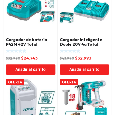
Cargador de batería
Cargador Inteligente
P42M 42V Total
Doble 20V 4a Total
El
El
El
El
$
24.743
$
32.993
$
32.990
$
43.990
precio
precio
precio
precio
Añadir al carrito
Añadir al carrito
original
actual
original
actual
era:
es:
era:
es:
$32.990.
$24.743.
$43.990.
$32.993.
OFERTA
OFERTA