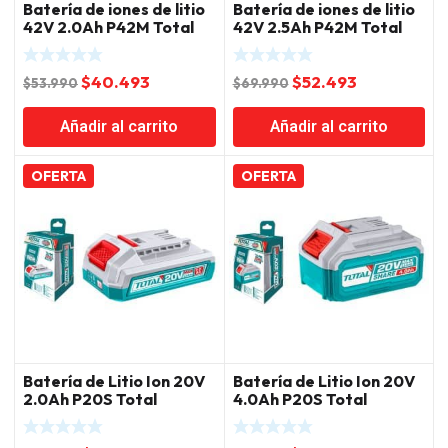
Batería de iones de litio
Batería de iones de litio
42V 2.0Ah P42M Total
42V 2.5Ah P42M Total
El
El
El
El
$
40.493
$
52.493
$
53.990
$
69.990
precio
precio
precio
precio
Añadir al carrito
Añadir al carrito
original
actual
original
actual
era:
es:
era:
es:
$53.990.
$40.493.
$69.990.
$52.493.
OFERTA
OFERTA
Batería de Litio Ion 20V
Batería de Litio Ion 20V
2.0Ah P20S Total
4.0Ah P20S Total