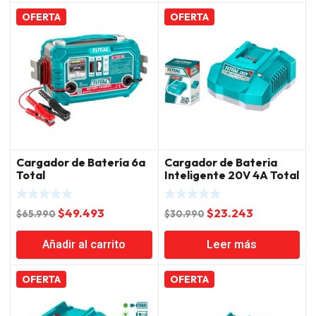
era:
es:
era:
es:
$124.990.
$93.743.
$83.990.
$62.993.
OFERTA
OFERTA
Cargador de Batería 6a
Cargador de Bateria
Total
Inteligente 20V 4A Total
El
El
El
El
$
49.493
$
23.243
$
65.990
$
30.990
precio
precio
precio
precio
Añadir al carrito
Leer más
original
actual
original
actual
era:
es:
era:
es:
$65.990.
$49.493.
$30.990.
$23.243.
OFERTA
OFERTA