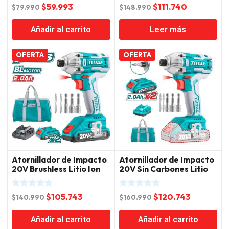
El
El
El
El
$
59.993
$
111.740
$
79.990
$
148.990
precio
precio
precio
precio
Añadir al carrito
Leer más
original
actual
original
actual
era:
es:
era:
es:
$79.990.
$59.993.
$148.990.
$111.740.
OFERTA
OFERTA
Atornillador de Impacto
Atornillador de Impacto
20V Brushless Litio Ion
20V Sin Carbones Litio
Total
Ion Total
El
El
El
El
$
105.743
$
120.743
$
140.990
$
160.990
precio
precio
precio
precio
Añadir al carrito
Añadir al carrito
original
actual
original
actual