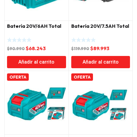
Batería 20V/6AH Total
Batería 20V/7.5AH Total
El
El
El
El
$
68.243
$
89.993
$
90.990
$
119.990
precio
precio
precio
precio
Añadir al carrito
Añadir al carrito
original
actual
original
actual
era:
es:
era:
es:
$90.990.
$68.243.
$119.990.
$89.993.
OFERTA
OFERTA