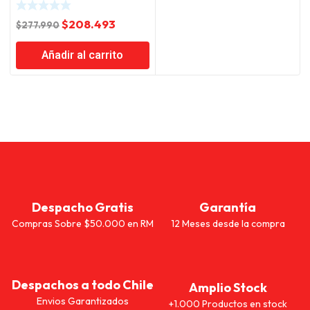
El
El
$
208.493
$
277.990
precio
precio
Añadir al carrito
original
actual
era:
es:
$277.990.
$208.493.
Despacho Gratis
Garantía
Compras Sobre $50.000 en RM
12 Meses desde la compra
Despachos a todo Chile
Amplio Stock
Envios Garantizados
+1.000 Productos en stock