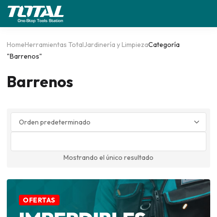
Home
Herramientas Total
Jardinería y Limpieza
Categoría
"Barrenos"
Barrenos
0
Mostrando el único resultado
OFERTAS