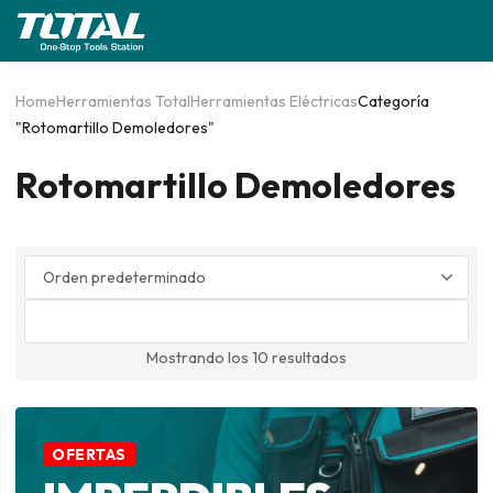
Home
Herramientas Total
Herramientas Eléctricas
Categoría
"Rotomartillo Demoledores"
Rotomartillo Demoledores
0
Mostrando los 10 resultados
OFERTAS