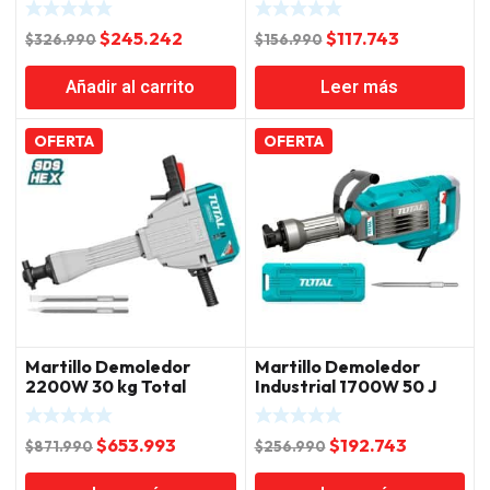
El
El
El
El
$
245.242
$
117.743
$
326.990
$
156.990
precio
precio
precio
precio
Añadir al carrito
Leer más
original
actual
original
actual
era:
es:
era:
es:
$326.990.
$245.242.
$156.990.
$117.743.
OFERTA
OFERTA
Martillo Demoledor
Martillo Demoledor
2200W 30 kg Total
Industrial 1700W 50 J
Hex Total
El
El
El
El
$
653.993
$
192.743
$
871.990
$
256.990
precio
precio
precio
precio