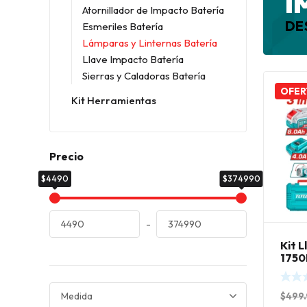
I
Atornillador de Impacto Batería
DE
Esmeriles Batería
Lámparas y Linternas Batería
Llave Impacto Batería
Sierras y Caladoras Batería
OFER
Kit Herramientas
Precio
$4490
$374990
-
Kit 
1750
1000
+ Ac
$
499