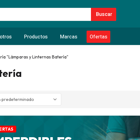
otros
Productos
Marcas
Ofertas
ía "Lámparas y Linternas Batería"
tería
ERTAS