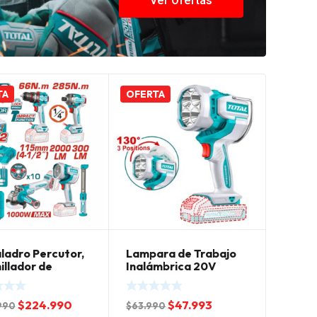
Ver Ofertas
TA
OFERTA
aladro Percutor,
Lampara de Trabajo
illador de
Inalámbrica 20V
to, Esmeril,
22.5W Total
ra, Linterna
El
El
El
El
$
224.990
$
47.993
 20v
990
$
63.990