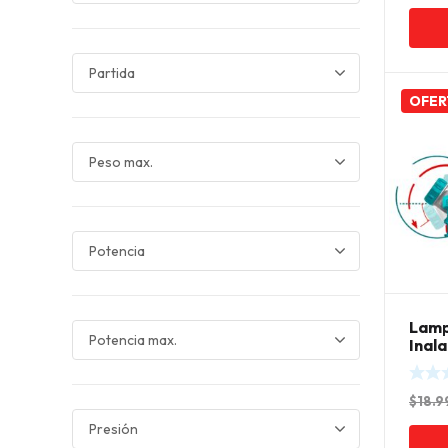
OFER
Lamp
Inal
Tota
$
18.9