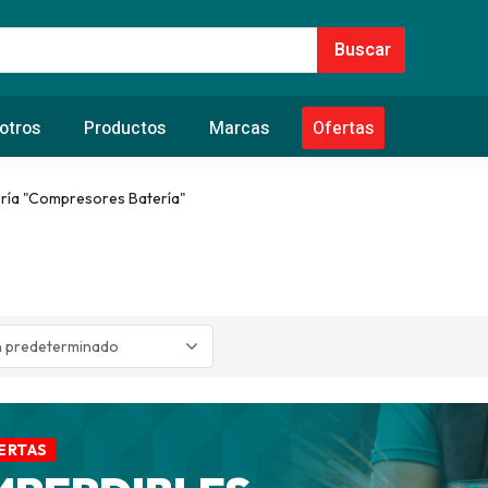
otros
Productos
Marcas
Ofertas
ría "Compresores Batería"
ERTAS