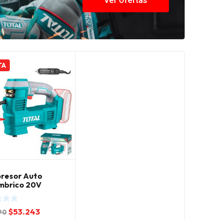
Ver Ofertas
TA
resor Auto
mbrico 20V
i Total
El
El
$
53.243
90