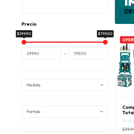
I
DE
Precio
$29990
$79500
OFER
-
Comp
Tota
$
39.