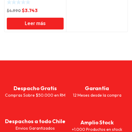
El
El
$
3.743
$
4.990
precio
precio
Leer más
original
actual
era:
es:
$4.990.
$3.743.
Despacho Gratis
Garantía
Compras Sobre $50.000 en RM
12 Meses desde la compra
Despachos a todo Chile
Amplio Stock
Envios Garantizados
+1.000 Productos en stock