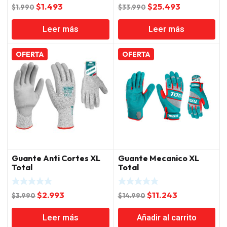
El
El
El
El
$
1.493
$
25.493
$
1.990
$
33.990
precio
precio
precio
precio
Leer más
Leer más
original
actual
original
actual
era:
es:
era:
es:
$1.990.
$1.493.
$33.990.
$25.493.
OFERTA
OFERTA
Guante Anti Cortes XL
Guante Mecanico XL
Total
Total
El
El
El
El
$
2.993
$
11.243
$
3.990
$
14.990
precio
precio
precio
precio
Leer más
Añadir al carrito
original
actual
original
actual