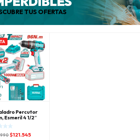
MPERDIBLES
SCUBRE TUS OFERTAS
TA
Taladro Percutor
, Esmeril 4 1/2″
l 20v
El
El
$
121.545
.990