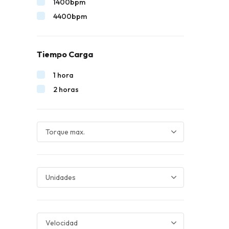
1400bpm
4400bpm
Tiempo Carga
1 hora
2 horas