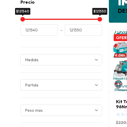
I
Precio
DE
$121540
$121550
-
OFER
Kit 
96Nm
Tota
$
220