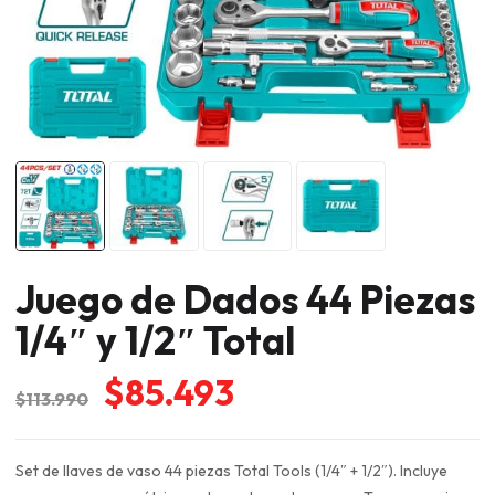
Juego de Dados 44 Piezas
1/4″ y 1/2″ Total
El
El
$
85.493
$
113.990
precio
precio
original
actual
Set de llaves de vaso 44 piezas Total Tools (1/4″ + 1/2″). Incluye