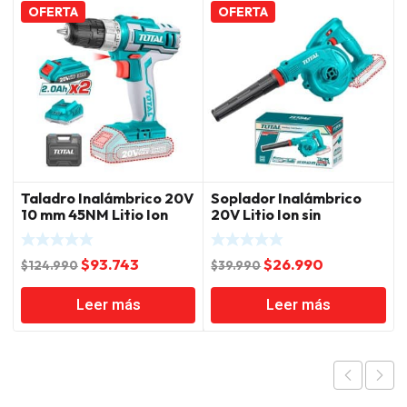
OFERTA
OFERTA
Taladro Inalámbrico 20V
Soplador Inalámbrico
10 mm 45NM Litio Ion
20V Litio Ion sin
Total
BateriaTotal
El
El
El
El
$
93.743
$
26.990
$
124.990
$
39.990
precio
precio
precio
precio
Leer más
Leer más
original
actual
original
actual
era:
es:
era:
es:
$124.990.
$93.743.
$39.990.
$26.990.