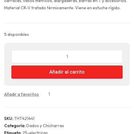
era:
es:
carracas, vasos métricos, alargaderas, barras en T y accesorios.
$113.990.
$85.493.
Material CR-V tratado térmicamente. Viene en estuche rígido.
5 disponibles
Juego
de
Dados
Añadir al carrito
44
Piezas
1/4"
y
Añadir a favoritos
1
1/2"
Total
cantidad
SKU:
THT421441
Categoría:
Dados y Chicharras
Etiqueta:
25-electricas