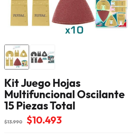
Kit Juego Hojas
Multifuncional Oscilante
15 Piezas Total
El
El
$
10.493
$
13.990
precio
precio