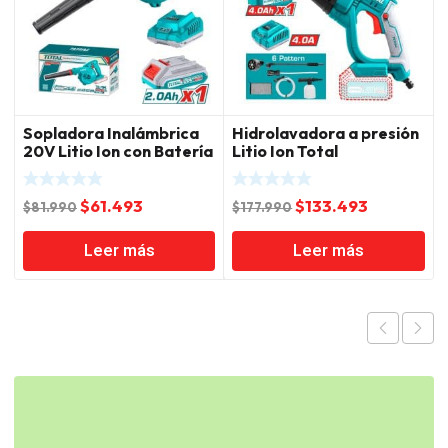
Sopladora Inalámbrica
Hidrolavadora a presión
20V Litio Ion con Batería
Litio Ion Total
y Cargador Total
El
El
El
El
$
61.493
$
133.493
$
81.990
$
177.990
precio
precio
precio
precio
Leer más
Leer más
original
actual
original
actual
era:
es:
era:
es:
$81.990.
$61.493.
$177.990.
$133.493.