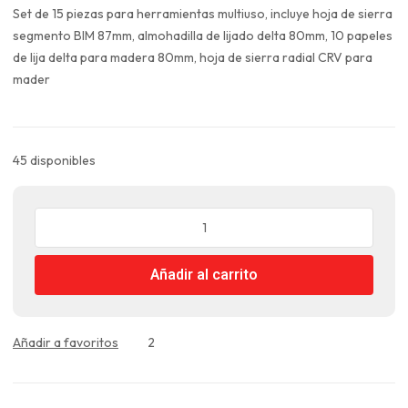
original
actual
Set de 15 piezas para herramientas multiuso, incluye hoja de sierra
era:
es:
segmento BIM 87mm, almohadilla de lijado delta 80mm, 10 papeles
$13.990.
$10.493.
de lija delta para madera 80mm, hoja de sierra radial CRV para
mader
45 disponibles
Kit
Juego
Hojas
Añadir al carrito
Multifuncional
Oscilante
15
Piezas
Añadir a favoritos
2
Total
cantidad