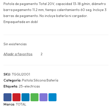
original
actual
Pistola de pegamento Total 20V, capacidad 13-18 g/min, diámetro
era:
es:
barra pegamento 11.2 mm, tiempo calentamiento 60 seg. Incluye 3
$18.990.
$14.243.
barras de pegamento. No incluye batería ni cargador.
Empaquetada en dobl
Sin existencias
Añadir a favoritos
2
SKU:
TGGLI2001
Categoría:
Pistola Silicona Batería
Etiqueta:
25-electricas
Marca:
TOTAL