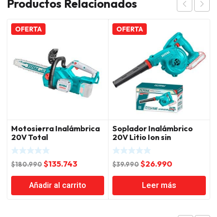
Productos Relacionados
OFERTA
OFERTA
Motosierra Inalámbrica
Soplador Inalámbrico
20V Total
20V Litio Ion sin
BateriaTotal
El
El
El
El
$
135.743
$
26.990
$
180.990
$
39.990
precio
precio
precio
precio
Añadir al carrito
Leer más
original
actual
original
actual
era:
es:
era:
es:
$180.990.
$135.743.
$39.990.
$26.990.