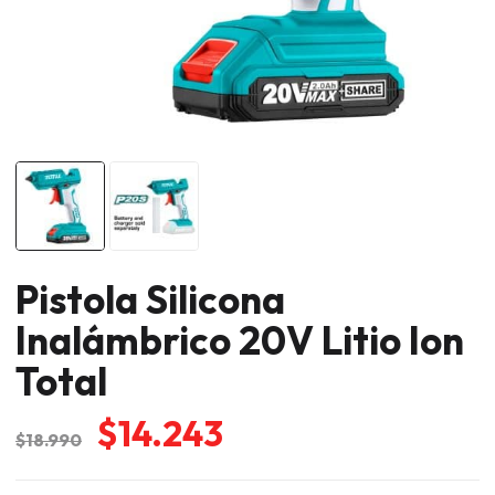
Pistola Silicona
Inalámbrico 20V Litio Ion
Total
El
El
$
14.243
$
18.990
precio
precio