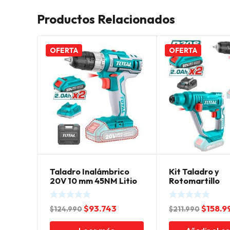
Productos Relacionados
OFERTA
OFERTA
Taladro Inalámbrico
Kit Taladro y
20V 10 mm 45NM Litio
Rotomartillo
Ion Total
Inalámbrico 20
El
El
El
$
93.743
$
158.9
$
124.990
$
211.990
precio
precio
precio