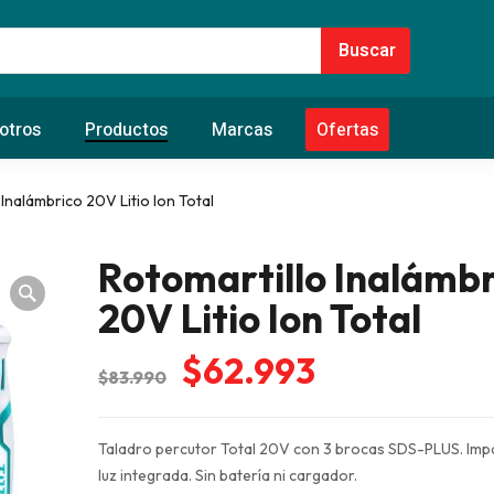
otros
Productos
Marcas
Ofertas
 Inalámbrico 20V Litio Ion Total
Rotomartillo Inalámbr
20V Litio Ion Total
El
El
$
62.993
$
83.990
precio
precio
original
actual
Taladro percutor Total 20V con 3 brocas SDS-PLUS. Im
era:
es:
luz integrada. Sin batería ni cargador.