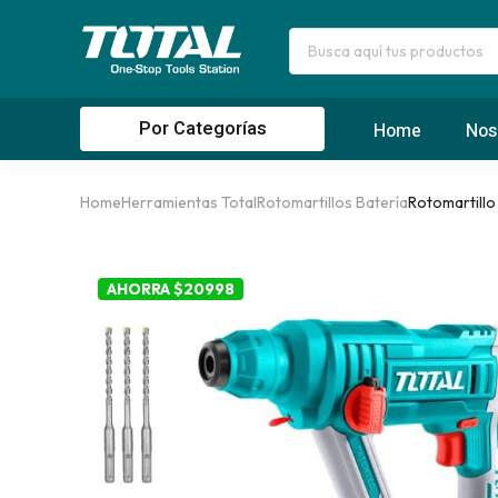
Por Categorías
Home
Nos
Home
Herramientas Total
Rotomartillos Batería
Rotomartillo
AHORRA $20998