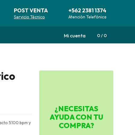
POST VENTA
+562 2381 1374
Servicio Técnico
Atención Telefónica
Mi cuenta
0
0
ico
¿NECESITAS
AYUDA CON TU
pacto 5100 bpm y
COMPRA?