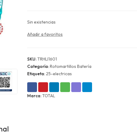
$83.990.
$62.993.
Sin existencias
Añadir a favoritos
SKU:
TRHLI1601
Categoría:
Rotomartillos Batería
Etiqueta:
25-electricas
Marca:
TOTAL
nal