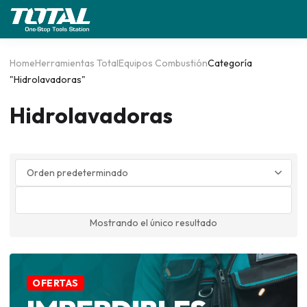
Home
Herramientas Total
Equipos Combustión
Categoría
"Hidrolavadoras"
Hidrolavadoras
0
Mostrando el único resultado
OFERTAS