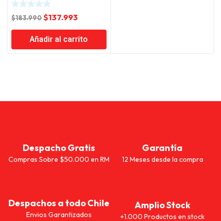
El
El
$
137.993
$
183.990
precio
precio
Añadir al carrito
original
actual
era:
es:
$183.990.
$137.993.
Despacho Gratis
Garantía
Compras Sobre $50.000 en RM
12 Meses desde la compra
Despachos a todo Chile
Amplio Stock
Envios Garantizados
+1.000 Productos en stock