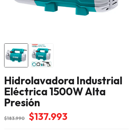
Hidrolavadora Industrial
Eléctrica 1500W Alta
Presión
El
El
$
137.993
$
183.990
precio
precio