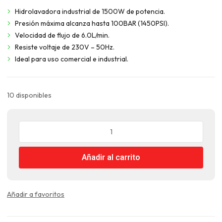
original
actual
Hidrolavadora industrial de 1500W de potencia.
era:
es:
Presión máxima alcanza hasta 100BAR (1450PSI).
$183.990.
$137.993.
Velocidad de flujo de 6.0L/min.
Resiste voltaje de 230V – 50Hz.
Ideal para uso comercial e industrial.
10 disponibles
Hidrolavadora
Industrial
Eléctrica
Añadir al carrito
1500W
Alta
Presión
cantidad
Añadir a favoritos