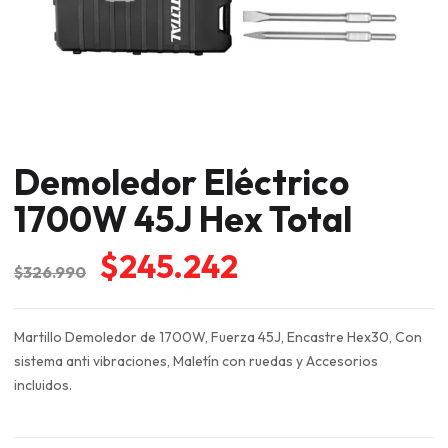
Demoledor Eléctrico
1700W 45J Hex Total
El
El
$
245.242
$
326.990
precio
precio
original
actual
Martillo Demoledor de 1700W, Fuerza 45J, Encastre Hex30, Con
era:
es:
sistema anti vibraciones, Maletín con ruedas y Accesorios
$326.990.
$245.242.
incluidos.