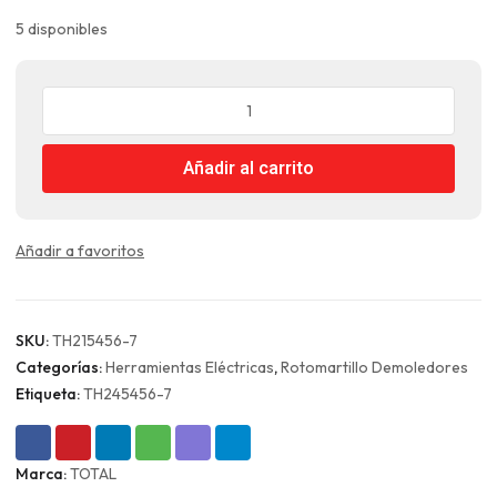
5 disponibles
Demoledor
Eléctrico
1700W
Añadir al carrito
45J
Hex
Total
cantidad
Añadir a favoritos
SKU:
TH215456-7
Categorías:
Herramientas Eléctricas
,
Rotomartillo Demoledores
Etiqueta:
TH245456-7
Marca:
TOTAL