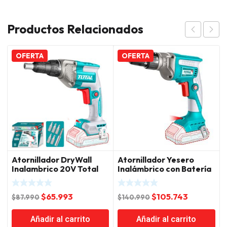
Productos Relacionados
OFERTA
OFERTA
Atornillador DryWall
Atornillador Yesero
Inalambrico 20V Total
Inalámbrico con Batería
y Cargador Total
El
El
El
El
$
65.993
$
105.743
$
87.990
$
140.990
precio
precio
precio
precio
Añadir al carrito
Añadir al carrito
original
actual
original
actual