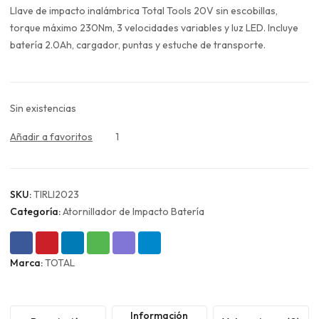
original
actual
Llave de impacto inalámbrica Total Tools 20V sin escobillas,
era:
es:
torque máximo 230Nm, 3 velocidades variables y luz LED. Incluye
$144.990.
$108.743.
batería 2.0Ah, cargador, puntas y estuche de transporte.
Sin existencias
Añadir a favoritos
1
SKU:
TIRLI2023
Categoría:
Atornillador de Impacto Batería
Marca:
TOTAL
Información