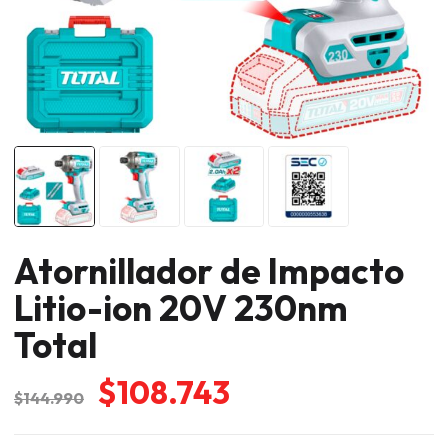
Atornillador de Impacto
Litio-ion 20V 230nm
Total
El
El
$
108.743
$
144.990
precio
precio