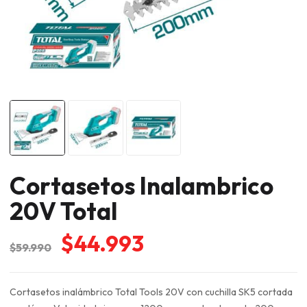
Cortasetos Inalambrico
20V Total
El
El
$
44.993
$
59.990
precio
precio
original
actual
Cortasetos inalámbrico Total Tools 20V con cuchilla SK5 cortada