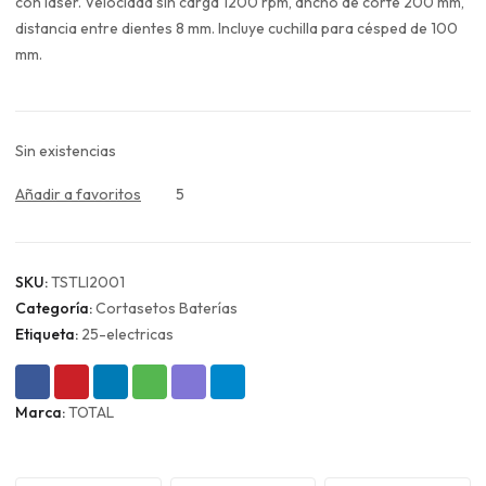
era:
es:
con láser. Velocidad sin carga 1200 rpm, ancho de corte 200 mm,
$59.990.
$44.993.
distancia entre dientes 8 mm. Incluye cuchilla para césped de 100
mm.
Sin existencias
Añadir a favoritos
5
SKU:
TSTLI2001
Categoría:
Cortasetos Baterías
Etiqueta:
25-electricas
Marca:
TOTAL