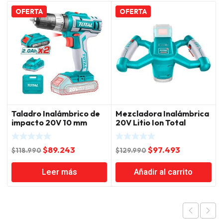
OFERTA
OFERTA
Taladro Inalámbrico de
Mezcladora Inalámbrica
impacto 20V 10 mm
20V Litio Ion Total
45NM Litio Ion Total
El
El
El
El
$
89.243
$
97.493
$
118.990
$
129.990
precio
precio
precio
precio
Leer más
Añadir al carrito
original
actual
original
actual
era:
es:
era:
es:
$118.990.
$89.243.
$129.990.
$97.493.