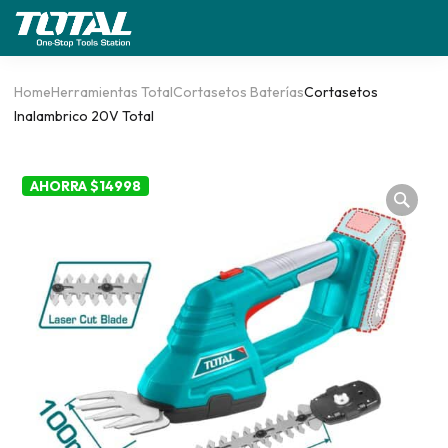
Home
Herramientas Total
Cortasetos Baterías
Cortasetos
Inalambrico 20V Total
AHORRA $14998