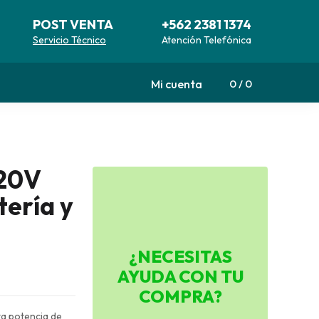
POST VENTA
+562 2381 1374
Servicio Técnico
Atención Telefónica
Mi cuenta
0
0
 20V
ería y
¿NECESITAS
AYUDA CON TU
COMPRA?
ta potencia de