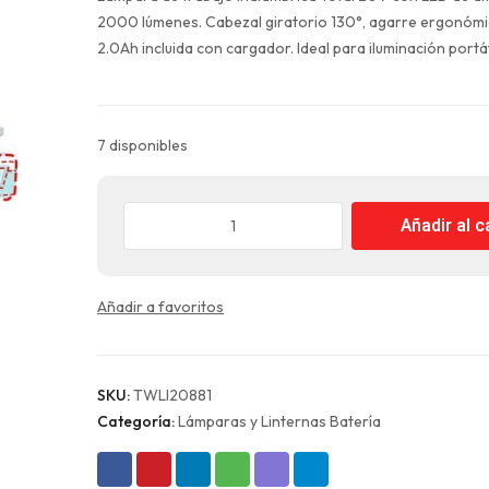
era:
es:
2000 lúmenes. Cabezal giratorio 130°, agarre ergonómic
$115.990.
$86.993.
2.0Ah incluida con cargador. Ideal para iluminación portát
7 disponibles
Linterna
Añadir al c
Inalámbrica
20V
2000
Añadir a favoritos
Lúmenes
con
Batería
y
SKU:
TWLI20881
Cargador
Categoría:
Lámparas y Linternas Batería
Total
cantidad