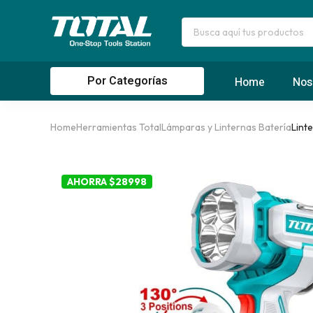
Por Categorías
Home
Nos
Home
Herramientas Total
Lámparas y Linternas Batería
Lint
AHORRA $28998