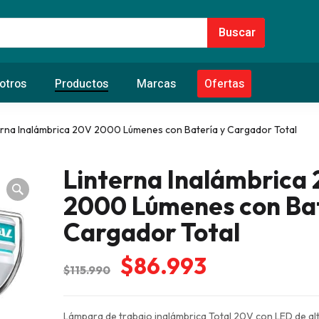
otros
Productos
Marcas
Ofertas
erna Inalámbrica 20V 2000 Lúmenes con Batería y Cargador Total
Linterna Inalámbrica
2000 Lúmenes con Bat
Cargador Total
El
El
$
86.993
$
115.990
precio
precio
original
actual
Lámpara de trabajo inalámbrica Total 20V con LED de al