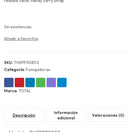
era:
es:
release valve, handy carry strap
$20.990.
$15.743.
Sin existencias
Añadir a favoritos
SKU:
THSPP30802
Categoría:
Fumigadoras
Marca:
TOTAL
Información
Descripción
Valoraciones (0)
adicional