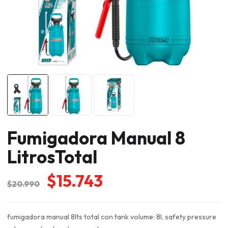
Fumigadora Manual 8
LitrosTotal
El
El
$
15.743
$
20.990
precio
precio
original
actual
fumigadora manual 8lts total con tank volume: 8l, safety pressure