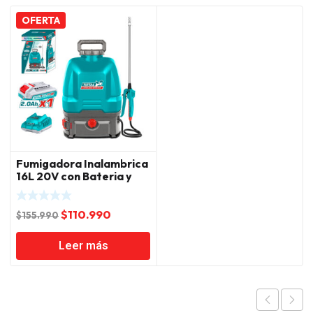
OFERTA
Fumigadora Inalambrica
16L 20V con Bateria y
Cargador Total
El
El
$
110.990
$
155.990
precio
precio
Leer más
original
actual
era:
es:
$155.990.
$110.990.