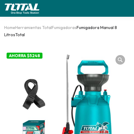
Home
Herramientas Total
Fumigadoras
Fumigadora Manual 8
LitrosTotal
AHORRA $5248