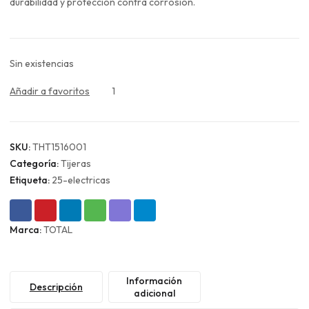
$15.990.
$11.993.
durabilidad y protección contra corrosión.
Sin existencias
Añadir a favoritos
1
SKU:
THT1516001
Categoría:
Tijeras
Etiqueta:
25-electricas
Marca:
TOTAL
Información
Descripción
adicional