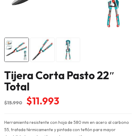
Tijera Corta Pasto 22″
Total
El
El
$
11.993
$
15.990
precio
precio
original
actual
Herramienta resistente con hoja de 580 mm en acero al carbono
era:
es:
55, tratada térmicamente y pintada con teflón para mayor