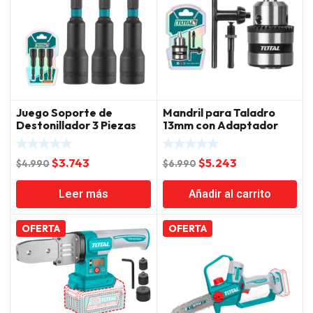
Juego Soporte de
Mandril para Taladro
Destonillador 3 Piezas
13mm con Adaptador
65mm Total
Total
El
El
El
El
$
3.743
$
5.243
$
4.990
$
6.990
precio
precio
precio
precio
Leer más
Añadir al carrito
original
actual
original
actual
era:
es:
era:
es:
$4.990.
$3.743.
$6.990.
$5.243.
OFERTA
OFERTA