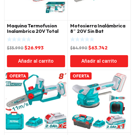
Maquina Termofusion
Motosierra Inalámbrica
Inalambrica 20V Total
8″ 20V Sin Bat
El
El
El
El
$
26.993
$
63.742
$
35.990
$
84.990
precio
precio
precio
precio
Añadir al carrito
Añadir al carrito
original
actual
original
actual
era:
es:
era:
es:
$35.990.
$26.993.
$84.990.
$63.742.
OFERTA
OFERTA