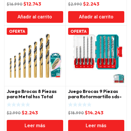
El
El
El
El
$
12.743
$
2.243
$
16.990
$
2.990
precio
precio
precio
precio
Añadir al carrito
Añadir al carrito
original
actual
original
actual
era:
es:
era:
es:
$16.990.
$12.743.
$2.990.
$2.243.
OFERTA
OFERTA
Juego Brocas 8 Piezas
Juego Brocas 9 Piezas
para Metal hss Total
para Rotormartillo sds-
plus Total
El
El
El
El
$
2.243
$
14.243
$
2.990
$
18.990
precio
precio
precio
precio
Leer más
Leer más
original
actual
original
actual