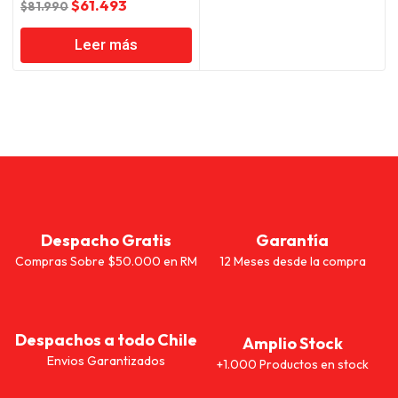
El
El
$
61.493
$
81.990
precio
precio
Leer más
original
actual
era:
es:
$81.990.
$61.493.
Despacho Gratis
Garantía
Compras Sobre $50.000 en RM
12 Meses desde la compra
Despachos a todo Chile
Amplio Stock
Envios Garantizados
+1.000 Productos en stock