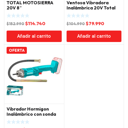
TOTAL MOTOSIERRA
Ventosa Vibradora
20V 8″
Inalámbrica 20V Total
El
El
El
El
$
114.740
$
79.990
$
152.990
$
104.990
precio
precio
precio
precio
Añadir al carrito
Añadir al carrito
original
actual
original
actual
era:
es:
era:
es:
$152.990.
$114.740.
$104.990.
$79.990.
OFERTA
Vibrador Hormigon
Inalámbrico con sonda
20V Total