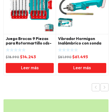
Juego Brocas 9 Piezas
Vibrador Hormigon
para Rotormartillo sds-
Inalámbrico con sonda
plus Total
20V Total
El
El
El
El
$
14.243
$
61.493
$
18.990
$
81.990
precio
precio
precio
precio
Leer más
Leer más
original
actual
original
actual
era:
es:
era:
es:
$18.990.
$14.243.
$81.990.
$61.493.