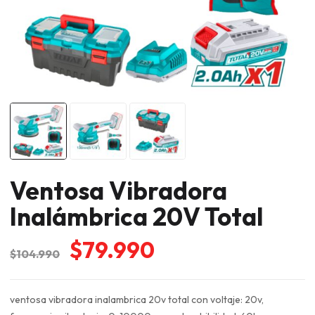
Ventosa Vibradora
Inalámbrica 20V Total
El
El
$
79.990
$
104.990
precio
precio
original
actual
ventosa vibradora inalambrica 20v total con voltaje: 20v,