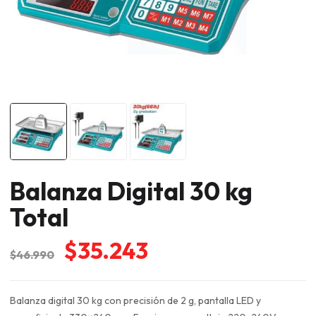
Balanza Digital 30 kg
Total
El
El
$
35.243
$
46.990
precio
precio
original
actual
Balanza digital 30 kg con precisión de 2 g, pantalla LED y