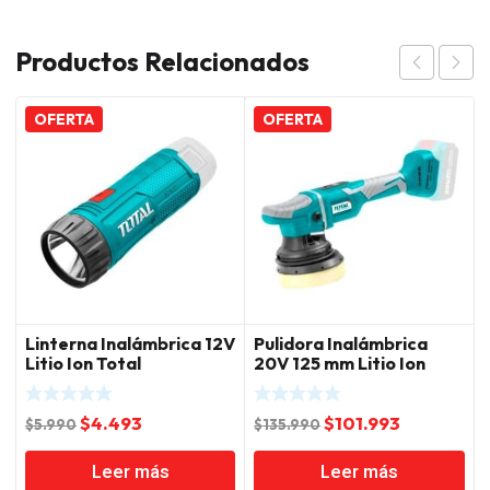
Productos Relacionados
OFERTA
OFERTA
Linterna Inalámbrica 12V
Pulidora Inalámbrica
Litio Ion Total
20V 125 mm Litio Ion
Total
El
El
El
El
$
4.493
$
101.993
$
5.990
$
135.990
precio
precio
precio
precio
Leer más
Leer más
original
actual
original
actual