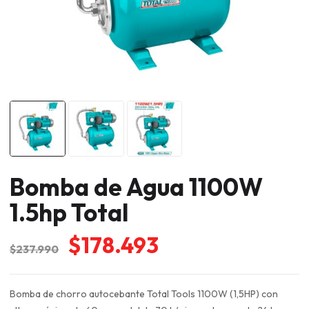
Bomba de Agua 1100W
1.5hp Total
El
El
$
178.493
$
237.990
precio
precio
original
actual
Bomba de chorro autocebante Total Tools 1100W (1,5HP) con