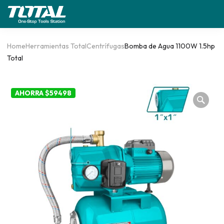
Home
Herramientas Total
Centrífugas
Bomba de Agua 1100W 1.5hp
Total
AHORRA $59498