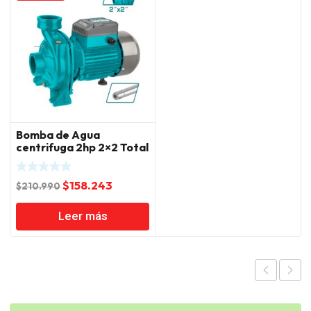
Bomba de Agua
centrifuga 2hp 2×2 Total
El
El
$
158.243
$
210.990
precio
precio
Leer más
original
actual
era:
es:
$210.990.
$158.243.