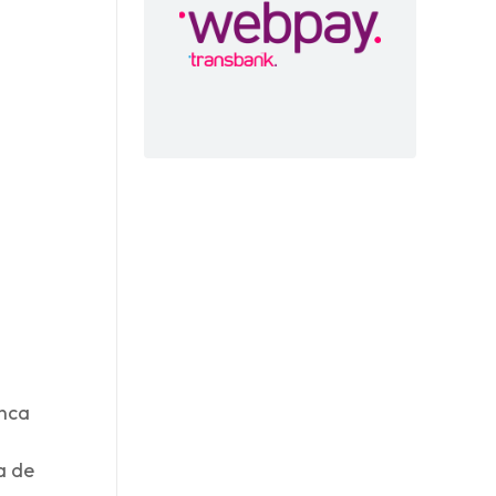
anca
a de