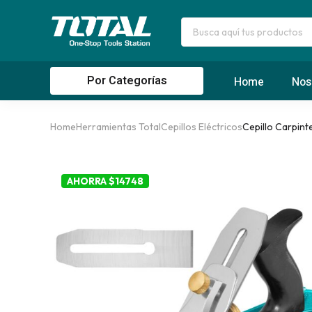
Por Categorías
Home
Nos
Home
Herramientas Total
Cepillos Eléctricos
Cepillo Carpint
AHORRA $14748