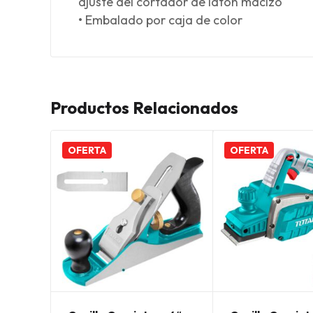
ajuste del cortador de latón macizo
• Embalado por caja de color
Productos Relacionados
OFERTA
OFERTA