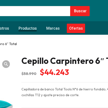
otros
Productos
Marcas
Ofertas
ero 6″ Total
Cepillo Carpintero 6″ 
El
El
$
44.243
$
58.990
precio
precio
original
actual
Cepilladora de banco Total Tools N°6 de hierro fundido,
era:
es:
cuchillas T12 y ajuste preciso de corte.
$58.990.
$44.243.