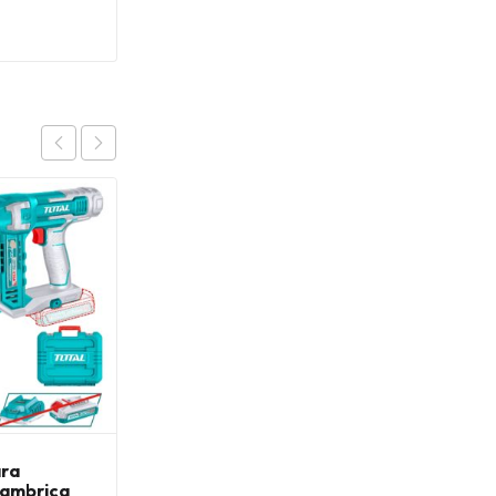
OFERTA
ara
Clavadora Inalambrica
lambrica
Super 20V F15 – F35