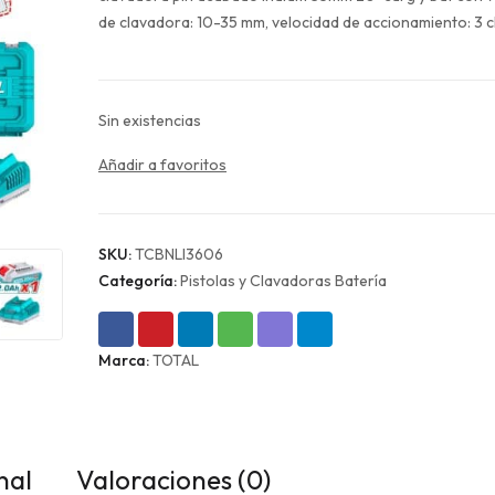
era:
es:
de clavadora: 10-35 mm, velocidad de accionamiento: 3 c
$230.990.
$173.243.
Sin existencias
Añadir a favoritos
SKU:
TCBNLI3606
Categoría:
Pistolas y Clavadoras Batería
Marca:
TOTAL
nal
Valoraciones (0)