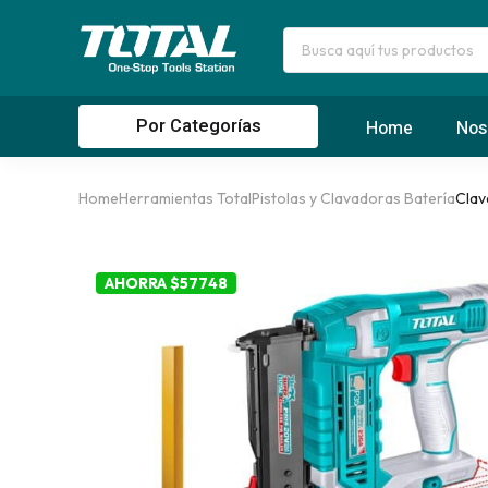
Por Categorías
Home
Nos
Home
Herramientas Total
Pistolas y Clavadoras Batería
Clav
AHORRA $57748