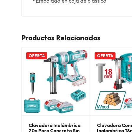
• Embalado en caja de plástico
Productos Relacionados
OFERTA
OFERTA
Clavadora Inalámbrica
Clavadora Con
20v Para Concreto Sin
Inalambrica 1