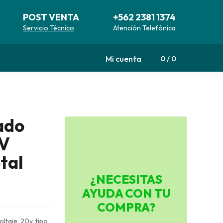
POST VENTA
+562 2381 1374
Servicio Técnico
Atención Telefónica
Mi cuenta
0
0
ado
0V
tal
¿NECESITAS
AYUDA CON TU
COMPRA?
taje: 20v, tipo