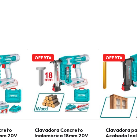
OFERTA
OFERTA
creto
Clavadora Concreto
Clavadora p
8mm 20V
Inalambrica 18mm 20V
Acabado Ina