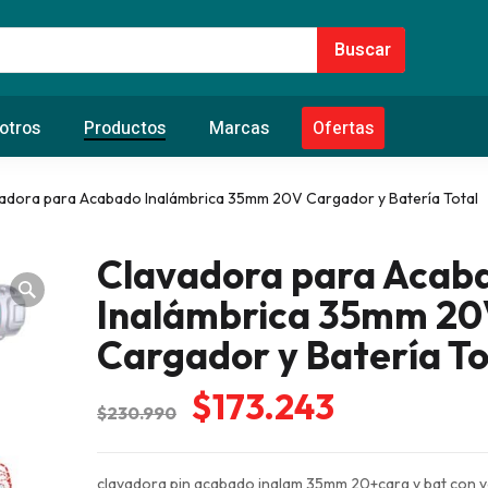
otros
Productos
Marcas
Ofertas
adora para Acabado Inalámbrica 35mm 20V Cargador y Batería Total
Clavadora para Acab
Inalámbrica 35mm 2
Cargador y Batería To
El
El
$
173.243
$
230.990
precio
precio
original
actual
clavadora pin acabado inalam 35mm 20+carg y bat con vol