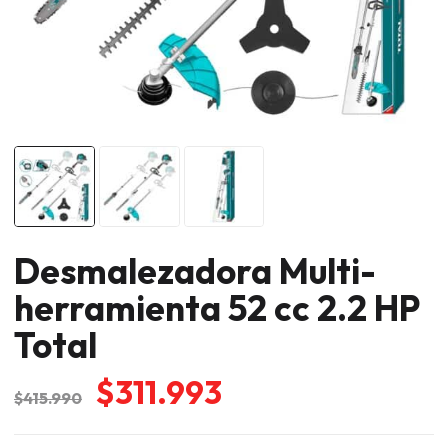
Desmalezadora Multi-
herramienta 52 cc 2.2 HP
Total
El
El
$
311.993
$
415.990
precio
precio