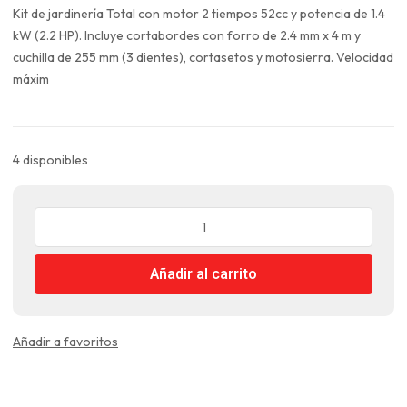
original
actual
Kit de jardinería Total con motor 2 tiempos 52cc y potencia de 1.4
era:
es:
kW (2.2 HP). Incluye cortabordes con forro de 2.4 mm x 4 m y
$415.990.
$311.993.
cuchilla de 255 mm (3 dientes), cortasetos y motosierra. Velocidad
máxim
4 disponibles
Desmalezadora
Multi-
herramienta
Añadir al carrito
52
cc
2.2
HP
Añadir a favoritos
Total
cantidad