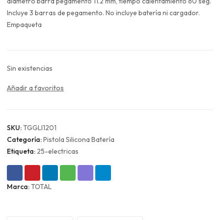
era:
es:
diámetro barra pegamento 11.2 mm, tiempo calentamiento 60 seg.
$13.990.
$10.493.
Incluye 3 barras de pegamento. No incluye batería ni cargador.
Empaqueta
Sin existencias
Añadir a favoritos
SKU:
TGGLI1201
Categoría:
Pistola Silicona Batería
Etiqueta:
25-electricas
Marca:
TOTAL