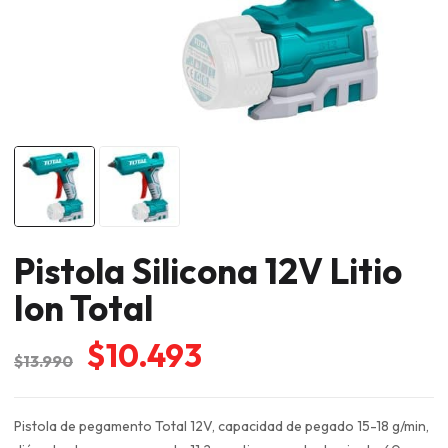
Pistola Silicona 12V Litio
Ion Total
El
El
$
10.493
$
13.990
precio
precio
original
actual
Pistola de pegamento Total 12V, capacidad de pegado 15-18 g/min,