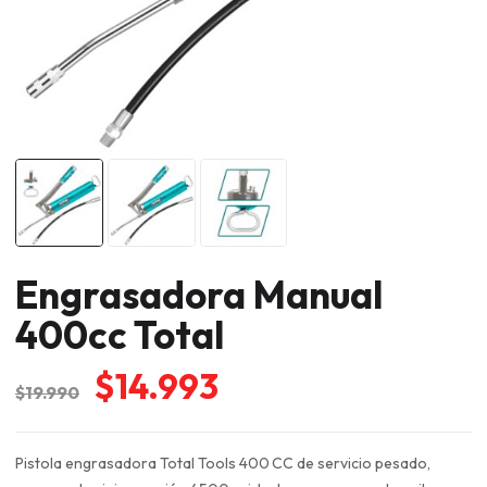
Engrasadora Manual
400cc Total
El
El
$
14.993
$
19.990
precio
precio
original
actual
Pistola engrasadora Total Tools 400 CC de servicio pesado,