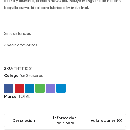
era:
es:
acero y aluminio, presión 4500 psi. Incluye manguera de nailon y
$19.990.
$14.993.
boquilla curva. Ideal para lubricación industrial.
Sin existencias
Añadir a favoritos
SKU:
THT111051
Categoría:
Graseras
Marca:
TOTAL
Información
Descripción
Valoraciones (0)
adicional