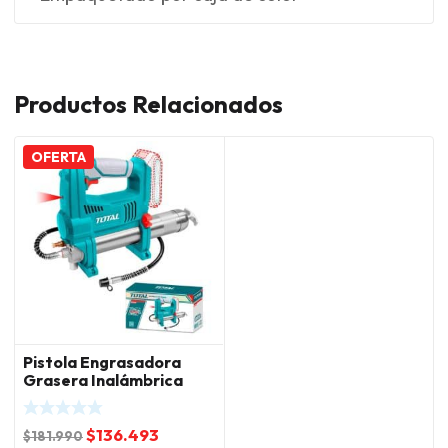
Productos Relacionados
OFERTA
Pistola Engrasadora
Grasera Inalámbrica
10000psi 20V Total
El
El
$
136.493
$
181.990