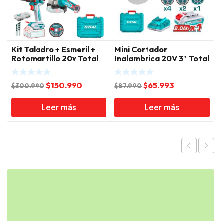
Kit Taladro + Esmeril +
Mini Cortador
Rotomartillo 20v Total
Inalambrica 20V 3″ Total
El
El
El
El
$
150.990
$
65.993
$
300.990
$
87.990
precio
precio
precio
precio
Leer más
Leer más
original
actual
original
actual
era:
es:
era:
es:
$300.990.
$150.990.
$87.990.
$65.993.