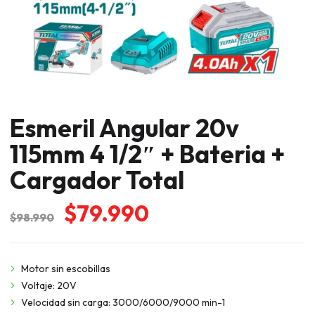
Esmeril Angular 20v
115mm 4 1/2″ + Bateria +
Cargador Total
El
El
$
79.990
$
98.990
precio
precio
original
actual
Motor sin escobillas
era:
es:
Voltaje: 20V
$98.990.
$79.990.
Velocidad sin carga: 3000/6000/9000 min-1