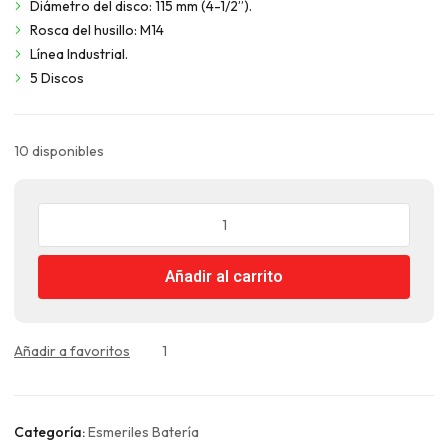
Diámetro del disco: 115 mm (4-1/2”).
Rosca del husillo: M14
Línea Industrial.
5 Discos
10 disponibles
Esmeril
Angular
20v
Añadir al carrito
115mm
4
1/2"
+
Añadir a favoritos
1
Bateria
+
Cargador
Categoría:
Esmeriles Batería
Total