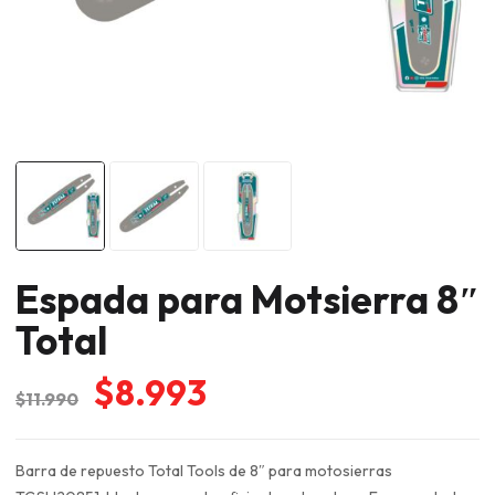
Espada para Motsierra 8″
Total
El
El
$
8.993
$
11.990
precio
precio
original
actual
Barra de repuesto Total Tools de 8″ para motosierras