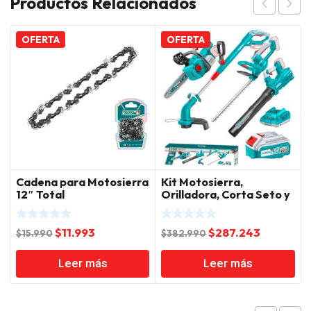
Productos Relacionados
OFERTA
OFERTA
Cadena para Motosierra
Kit Motosierra,
12″ Total
Orilladora, Corta Seto y
Sopladora Total
El
El
El
El
$
11.993
$
287.243
$
15.990
$
382.990
precio
precio
precio
precio
Leer más
Leer más
original
actual
original
actual
era:
es:
era:
es:
$15.990.
$11.993.
$382.990.
$287.243