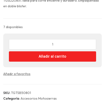
era:
es:
TGSLI20851. Ideal para corte eficiente y duradero. Empaquetada
$11.990.
$8.993.
en doble blister.
7 disponibles
Espada
para
Motsierra
Añadir al carrito
8"
Total
cantidad
Añadir a favoritos
SKU:
TGTSB50801
Categoría:
Accesorios Motosierras