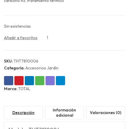
era:
es:
carbono 45, tratamiento térmico
$12.990.
$9.743.
Sin existencias
Añadir a favoritos
1
SKU:
THT7810006
Categoría:
Accesorios Jardín
Marca:
TOTAL
Información
Descripción
Valoraciones (0)
adicional