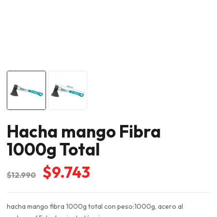
Hacha mango Fibra
1000g Total
El
El
$
9.743
$
12.990
precio
precio
original
actual
hacha mango fibra 1000g total con peso:1000g, acero al