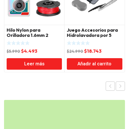
Hilo Nylon para
Juego Accesorios para
Orilladora 1.6mm 2
Hidrolavadora por 5
Piezas Total
Piezas Total
El
El
El
El
$
4.493
$
18.743
$
5.990
$
24.990
precio
precio
precio
precio
Leer más
Añadir al carrito
original
actual
original
actual
era:
es:
era:
es:
$5.990.
$4.493.
$24.990.
$18.743.