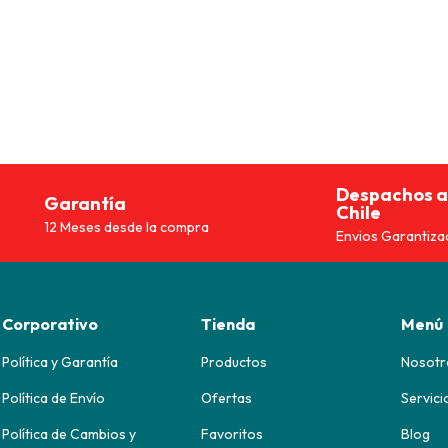
90.
$79.493.
$39.990.
$26.990.
$13.9
Despachos a
Garantía
Chile
12 Meses desde la compra
Envios Garantiza
Corporativo
Tienda
Menú
Política y Garantía
Productos
Nosotr
Política de Envío
Ofertas
Servici
Política de Cambios y
Favoritos
Blog