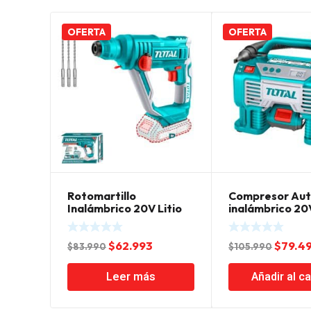
OFERTA
OFERTA
Rotomartillo
Compresor Au
Inalámbrico 20V Litio
inalámbrico 20
Ion Total
PSI Litio Ion To
El
El
El
$
62.993
$
79.4
$
83.990
$
105.990
precio
precio
precio
Leer más
Añadir al ca
original
actual
origin
era:
es:
era: