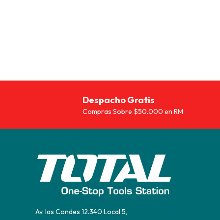
$83.990.
$62.993.
$105.9
Despacho Gratis
Compras Sobre $50.000 en RM
Av. las Condes 12.340 Local 5,