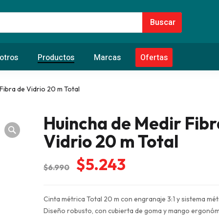
otros
Productos
Marcas
Ofertas
Fibra de Vidrio 20 m Total
Huincha de Medir Fibr
Vidrio 20 m Total
El
El
$
5.243
$
6.990
precio
precio
original
actual
Cinta métrica Total 20 m con engranaje 3:1 y sistema mét
era:
es:
Diseño robusto, con cubierta de goma y mango ergonóm