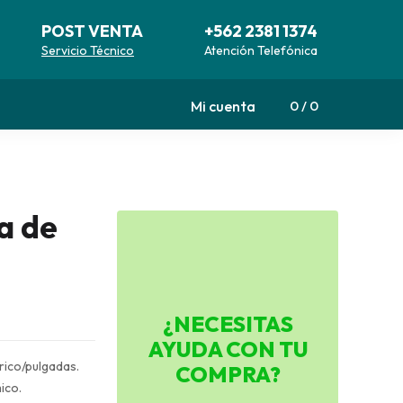
POST VENTA
+562 2381 1374
Servicio Técnico
Atención Telefónica
Mi cuenta
0
0
a de
¿NECESITAS
AYUDA CON TU
rico/pulgadas.
COMPRA?
ico.