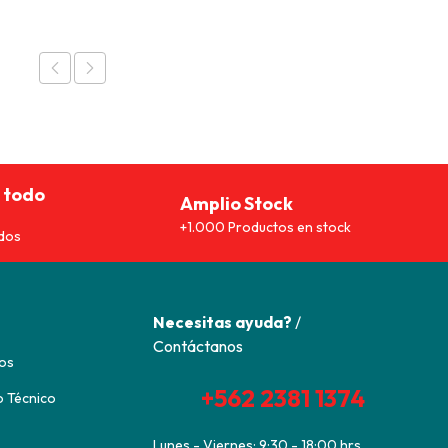
90.
$10.493.
$61.990.
$46.493.
 todo
Amplio Stock
+1.000 Productos en stock
dos
Necesitas ayuda?
/
Contáctanos
os
+562 2381 1374
o Técnico
Lunes - Viernes: 9:30 - 18:00 hrs