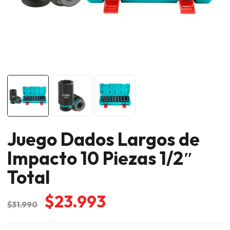
Juego Dados Largos de
Impacto 10 Piezas 1/2″
Total
El
El
$
23.993
$
31.990
precio
precio