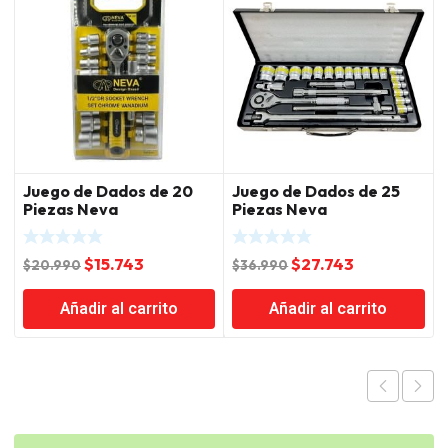
Juego de Dados de 20
Juego de Dados de 25
Piezas Neva
Piezas Neva
El
El
El
El
$
15.743
$
27.743
$
20.990
$
36.990
precio
precio
precio
precio
Añadir al carrito
Añadir al carrito
original
actual
original
actual
era:
es:
era:
es:
$20.990.
$15.743.
$36.990.
$27.743.