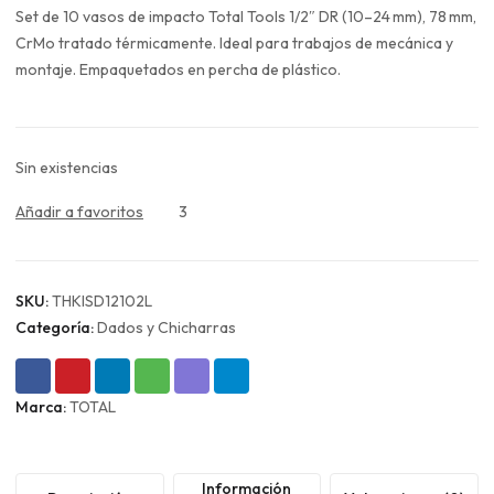
original
actual
Set de 10 vasos de impacto Total Tools 1/2″ DR (10–24 mm), 78 mm,
era:
es:
CrMo tratado térmicamente. Ideal para trabajos de mecánica y
$31.990.
$23.993.
montaje. Empaquetados en percha de plástico.
Sin existencias
Añadir a favoritos
3
SKU:
THKISD12102L
Categoría:
Dados y Chicharras
Marca:
TOTAL
Información