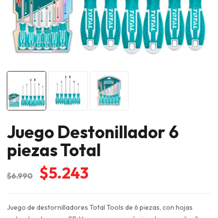
Juego Destonillador 6
piezas Total
El
El
$
5.243
$
6.990
precio
precio
original
actual
Juego de destornilladores Total Tools de 6 piezas, con hojas