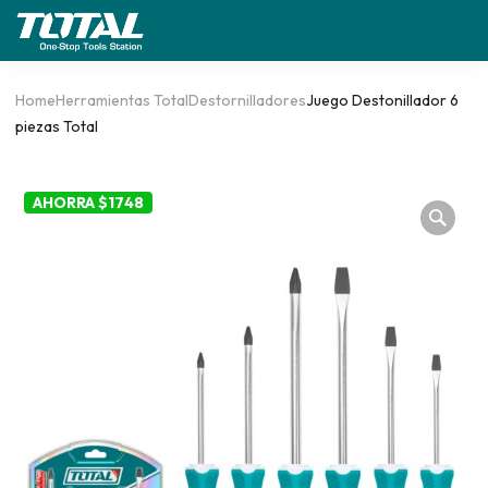
Home
Herramientas Total
Destornilladores
Juego Destonillador 6
piezas Total
AHORRA $1748