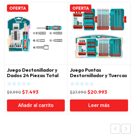
OFERTA
OFERTA
Juego Destonillador y
Juego Puntas
Dados 24 Piezas Total
Destornillador y Tuercas
44 Piezas tota
El
El
El
El
$
7.493
$
20.993
$
9.990
$
27.990
precio
precio
precio
precio
Añadir al carrito
Leer más
original
actual
original
actual
era:
es:
era:
es:
$9.990.
$7.493.
$27.990.
$20.993.