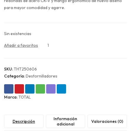
era:
es:
redondas de acero CR-V y mango ergonómico de nuevo diseño
$6.990.
$5.243.
para mayor comodidad y agarre.
Sin existencias
Añadir a favoritos
1
SKU:
THT250606
Categoría:
Destornilladores
Marca:
TOTAL
Información
Descripción
Valoraciones (0)
adicional