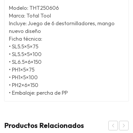
Modelo: THT250606
Marca: Total Tool
Incluye: Juego de 6 destornilladores, mango
nuevo diseño
Ficha técnica:
• SL5.5×5×75
• SL5.5×5×100
• SL6.5×6×150
• PH1×5×75
• PH1×5×100
• PH2×6×150
• Embalaje: percha de PP
Productos Relacionados