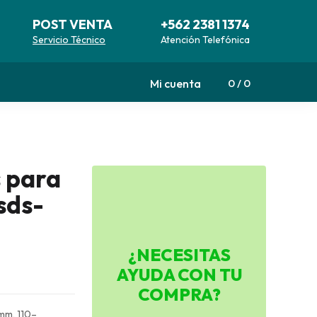
POST VENTA
+562 2381 1374
Servicio Técnico
Atención Telefónica
Mi cuenta
0
0
s para
sds-
¿NECESITAS
AYUDA CON TU
COMPRA?
 mm, 110–