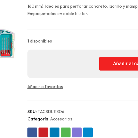
era:
es:
160 mm). Ideales para perforar concreto, ladrillo y mamp
$14.990.
$11.243.
Empaquetadas en doble blister.
1 disponibles
Juego
Añadir al c
Puntas
y
Brocas
Añadir a favoritos
para
Rotomartillo
8
Piezas
SKU:
TACSDL11806
sds-
Categoría:
Accesorios
plus
Total
cantidad