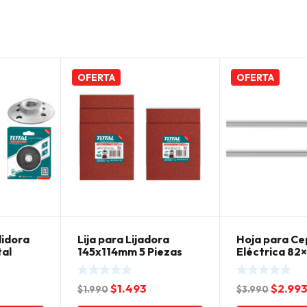
OFERTA
OFERTA
lidora
Lija para Lijadora
Hoja para Ce
tal
145x114mm 5 Piezas
Eléctrica 82
Total
hss Total
l
El
El
El
$
1.493
$
2.99
$
1.990
$
3.990
recio
precio
precio
precio