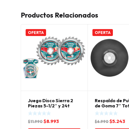
Productos Relacionados
OFERTA
OFERTA
Juego Disco Sierra 2
Respaldo de Pu
Piezas 5-1/2″ y 24t
de Goma 7″ To
Total
El
El
El
E
$
8.993
$
5.243
$
11.990
$
6.990
precio
precio
precio
p