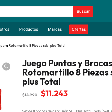
otros
Productos
Marcas
Ofertas
para Rotomartillo 8 Piezas sds-plus Total
Juego Puntas y Broca
Rotomartillo 8 Piezas 
plus Total
El
El
$
11.243
$
14.990
precio
precio
original
actual
Set de 8 brocas de percusión SDS Plus Total Tools (5–10