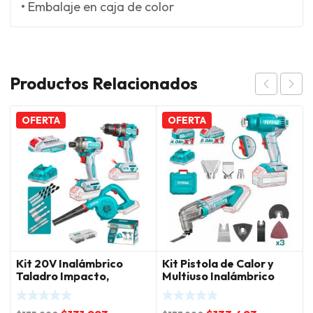
• Embalaje en caja de color
Productos Relacionados
OFERTA
OFERTA
Kit 20V Inalámbrico
Kit Pistola de Calor y
Taladro Impacto,
Multiuso Inalámbrico
Atornillador Impacto,
20V Total
Soplador, Batería 2.0Ah