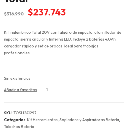
El
El
$
237.743
$
316.990
precio
precio
original
actual
Kit inalámbrico Total 20V con taladro de impacto, atornillador de
era:
es:
impacto, sierra circular y linterna LED. Incluye 2 baterías 4.0Ah,
$316.990.
$237.743.
cargador rápido y set de brocas. Ideal para trabajos
profesionales
Sin existencias
Añadir a favoritos
1
SKU:
TOSLI241297
Categorías:
Kit Herramientas
,
Sopladora y Aspiradoras Batería
,
Taladros Batería