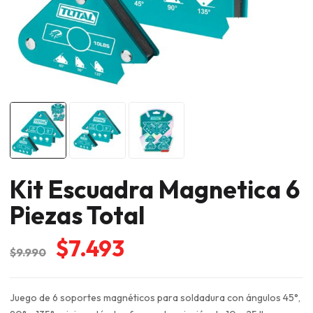
Kit Escuadra Magnetica 6
Piezas Total
El
El
$
7.493
$
9.990
precio
precio
original
actual
Juego de 6 soportes magnéticos para soldadura con ángulos 45°,