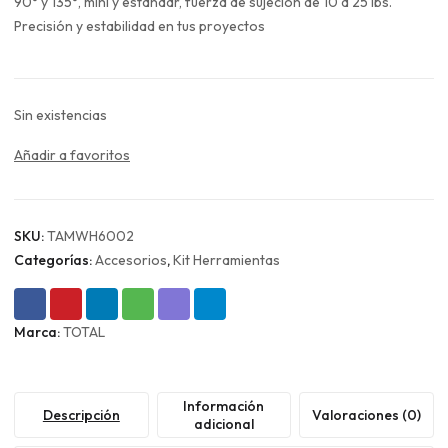
era:
es:
90° y 135°, mini y estándar, fuerza de sujeción de 10 a 25 lbs.
$9.990.
$7.493.
Precisión y estabilidad en tus proyectos
Sin existencias
Añadir a favoritos
SKU:
TAMWH6002
Categorías:
Accesorios
,
Kit Herramientas
Marca:
TOTAL
Información
Descripción
Valoraciones (0)
adicional