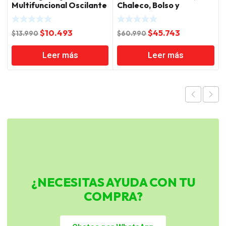
Multifuncional Oscilante
Chaleco, Bolso y
15 Piezas Total
Portaherramientas
Total
El
El
El
El
$
10.493
$
45.743
$
13.990
$
60.990
precio
precio
precio
precio
Leer más
Leer más
original
actual
original
actual
era:
es:
era:
es:
$13.990.
$10.493.
$60.990.
$45.743.
¿NECESITAS AYUDA CON TU
COMPRA?