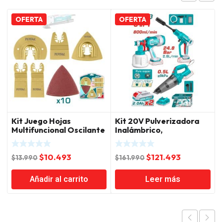
OFERTA
OFERTA
Kit Juego Hojas
Kit 20V Pulverizadora
Multifuncional Oscilante
Inalámbrico,
15 Piezas Total
Hidrolavadora y
Aspiradora Manual, 2
El
El
El
El
$
10.493
$
121.493
Baterías y Cargador
$
13.990
$
161.990
Total
precio
precio
precio
precio
Añadir al carrito
Leer más
original
actual
original
actual
era:
es:
era:
es:
$13.990.
$10.493.
$161.990.
$121.493.