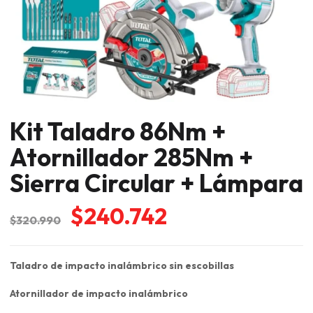
Kit Taladro 86Nm +
Atornillador 285Nm +
Sierra Circular + Lámpara
El
El
$
240.742
$
320.990
precio
precio
original
actual
Taladro de impacto inalámbrico sin escobillas
era:
es:
Atornillador de impacto inalámbrico
$320.990.
$240.742.