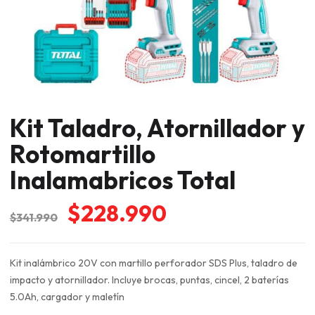
Kit Taladro, Atornillador y
Rotomartillo
Inalamabricos Total
El
El
$
228.990
$
341.990
precio
precio
original
actual
Kit inalámbrico 20V con martillo perforador SDS Plus, taladro de
era:
es:
impacto y atornillador. Incluye brocas, puntas, cincel, 2 baterías
$341.990.
$228.990.
5.0Ah, cargador y maletín