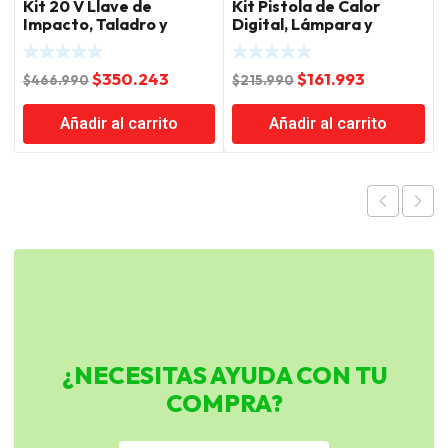
Kit 20 V Llave de
Kit Pistola de Calor
Impacto, Taladro y
Digital, Lámpara y
Rotomartillo
Chicharra 20V Total
Inalámbrico Total
El
El
El
El
$
350.243
$
161.993
$
466.990
$
215.990
precio
precio
precio
precio
Añadir al carrito
Añadir al carrito
original
actual
original
actual
era:
es:
era:
es:
$466.990.
$350.243.
$215.990.
$161.993.
¿NECESITAS AYUDA CON TU
COMPRA?