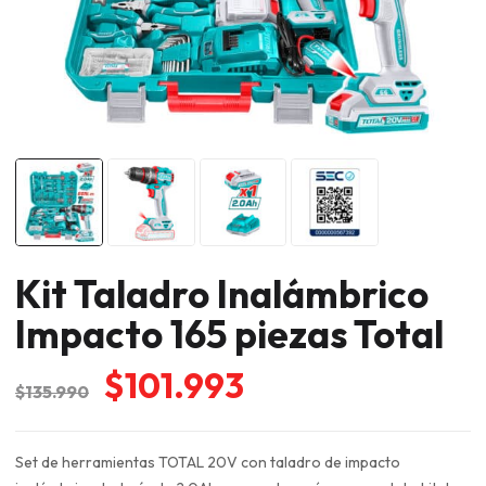
Kit Taladro Inalámbrico
Impacto 165 piezas Total
El
El
$
101.993
$
135.990
precio
precio
original
actual
Set de herramientas TOTAL 20V con taladro de impacto