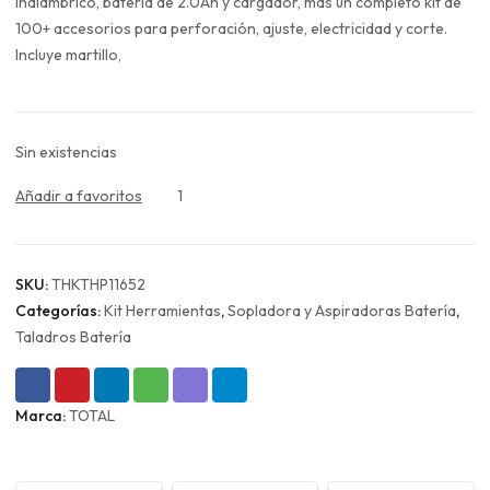
era:
es:
inalámbrico, batería de 2.0Ah y cargador, más un completo kit de
$135.990.
$101.993.
100+ accesorios para perforación, ajuste, electricidad y corte.
Incluye martillo,
Sin existencias
Añadir a favoritos
1
SKU:
THKTHP11652
Categorías:
Kit Herramientas
,
Sopladora y Aspiradoras Batería
,
Taladros Batería
Marca:
TOTAL