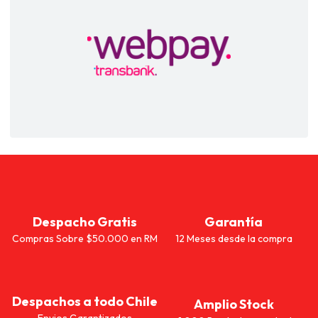
Despacho Gratis
Garantía
Compras Sobre $50.000 en RM
12 Meses desde la compra
Despachos a todo Chile
Amplio Stock