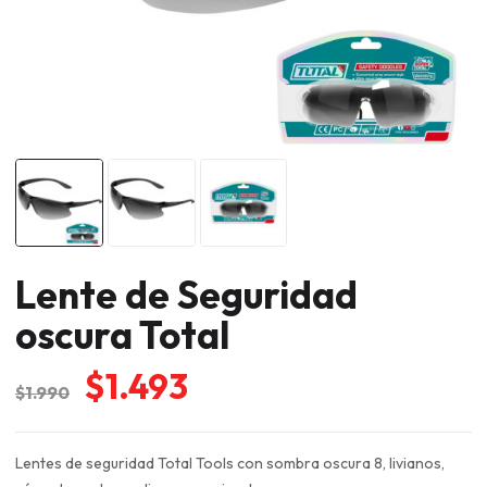
Lente de Seguridad
oscura Total
El
El
$
1.493
$
1.990
precio
precio
original
actual
Lentes de seguridad Total Tools con sombra oscura 8, livianos,