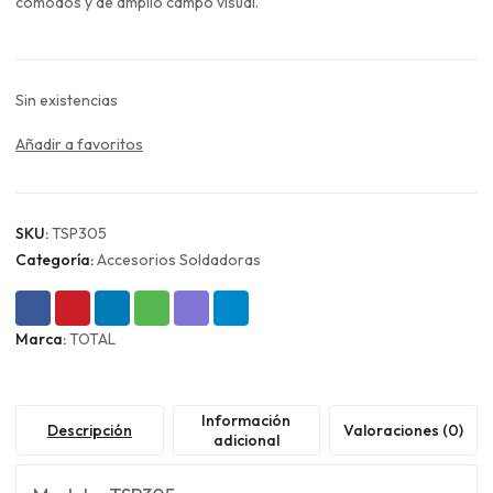
era:
es:
cómodos y de amplio campo visual.
$1.990.
$1.493.
Sin existencias
Añadir a favoritos
SKU:
TSP305
Categoría:
Accesorios Soldadoras
Marca:
TOTAL
Información
Descripción
Valoraciones (0)
adicional