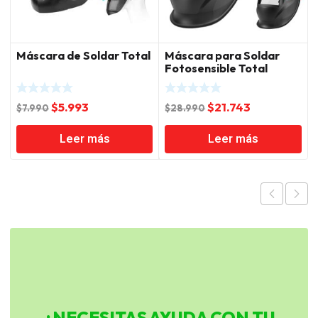
Máscara de Soldar Total
Máscara para Soldar
Fotosensible Total
El
El
El
El
$
5.993
$
21.743
$
7.990
$
28.990
precio
precio
precio
precio
Leer más
Leer más
original
actual
original
actual
era:
es:
era:
es:
$7.990.
$5.993.
$28.990.
$21.743.
¿NECESITAS AYUDA CON TU