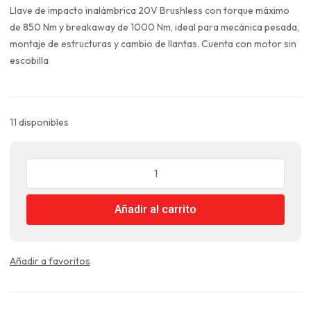
original
actual
Llave de impacto inalámbrica 20V Brushless con torque máximo
era:
es:
de 850 Nm y breakaway de 1000 Nm, ideal para mecánica pesada,
$161.990.
$121.493.
montaje de estructuras y cambio de llantas. Cuenta con motor sin
escobilla
11 disponibles
Llave
de
Impacto
Añadir al carrito
Inalámbrico
1/2"
20V
850NM
Añadir a favoritos
Total
cantidad