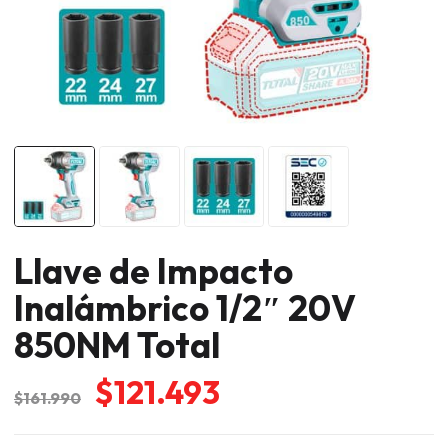
Llave de Impacto
Inalámbrico 1/2″ 20V
850NM Total
El
El
$
121.493
$
161.990
precio
precio