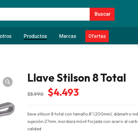
otros
Productos
Marcas
Ofertas
Llave Stilson 8 Total
El
El
$
4.493
$
5.990
precio
precio
original
actual
llave stilson 8 total con tamaño:8″(200mm), diámetro m
era:
es:
sujeción:27mm, mordaza móvil forjada con acero al carb
$5.990.
$4.493.
calidad