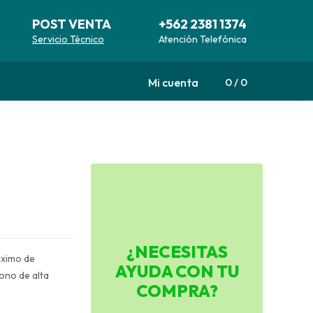
POST VENTA
+562 2381 1374
Servicio Técnico
Atención Telefónica
Mi cuenta
0
0
¿NECESITAS
áximo de
AYUDA CON TU
ono de alta
COMPRA?