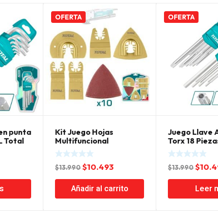
OFERTA
OFERTA
len punta
Kit Juego Hojas
Juego Llave A
L Total
Multifuncional
Torx 18 Pieza
Oscilante 15 Piezas
Total
El
El
El
$
10.493
$
10.
$
13.990
$
13.990
ecio
precio
precio
preci
s
Añadir al carrito
Leer 
tual
original
actual
origin
:
era:
es:
era:
.993.
$13.990.
$10.493.
$13.9