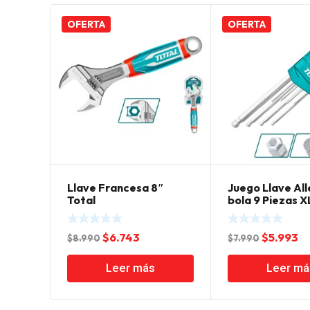
OFERTA
OFERTA
Llave Francesa 8″
Juego Llave Al
Total
bola 9 Piezas X
El
El
El
El
$
6.743
$
5.993
$
8.990
$
7.990
precio
precio
precio
pr
Leer más
Leer má
original
actual
original
ac
era:
es:
era:
es
$8.990.
$6.743.
$7.990.
$5