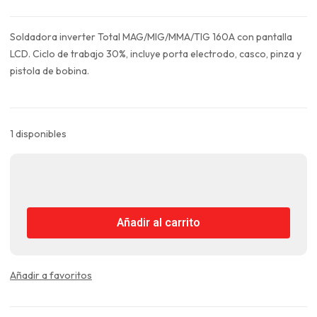
precio
precio
original
actual
Soldadora inverter Total MAG/MIG/MMA/TIG 160A con pantalla
era:
es:
LCD. Ciclo de trabajo 30%, incluye porta electrodo, casco, pinza y
$520.990.
$390.743.
pistola de bobina.
1 disponibles
Máquina
de
Soldar
Añadir al carrito
Inverter
160
A
MAG/MIG/MMA/TIG
Añadir a favoritos
Total
cantidad