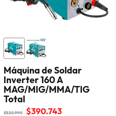
Máquina de Soldar
Inverter 160 A
MAG/MIG/MMA/TIG
Total
El
El
$
390.743
$
520.990