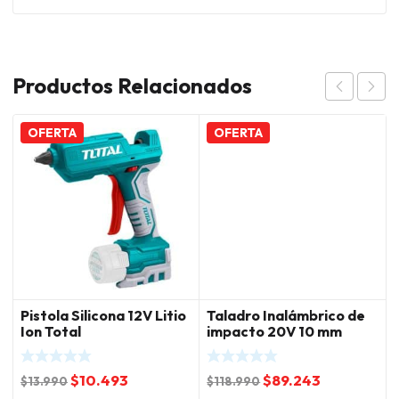
Productos Relacionados
OFERTA
OFERTA
Pistola Silicona 12V Litio
Taladro Inalámbrico de
Ion Total
impacto 20V 10 mm
45NM Litio Ion Total
El
El
El
El
$
10.493
$
89.243
$
13.990
$
118.990